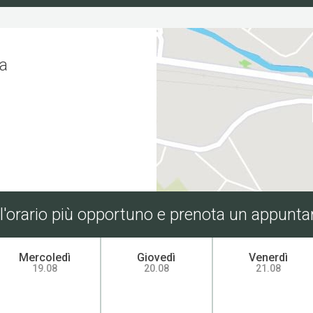
ia
 l'orario più opportuno e prenota un appunt
Mercoledì
Giovedì
Venerdì
19.08
20.08
21.08