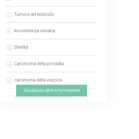
Tumore del testicolo
Incontinenza urinaria
Sterilità
Carcinoma della prostata
carcinoma della vescica
Visualizza altre informazioni
Iperplasia prostatica benigna
Colica renale
Litiasi