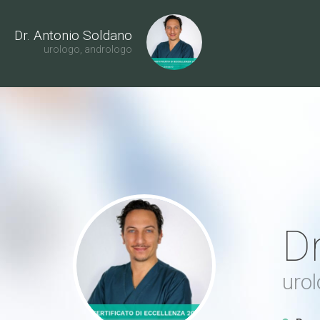
Dr. Antonio Soldano
urologo, andrologo
Dr
urol