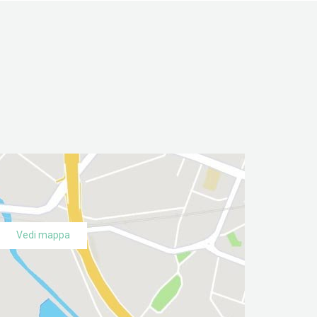
Carcinoma del rene
Eiaculazione precoce
Calcolo renale, uretrale e vescicale
Ginecomastia
fimosi
Frenulo breve
Vedi mappa
Condiloma acuminato