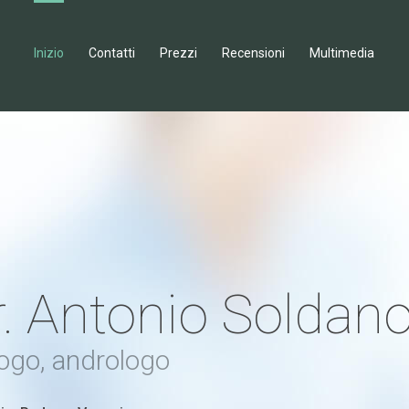
Inizio
Contatti
Prezzi
Recensioni
Multimedia
. Antonio Soldan
ogo, andrologo