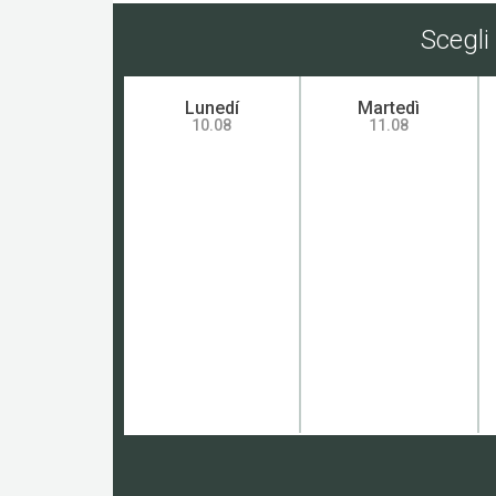
Scegli
Lunedí
Martedì
10.08
11.08