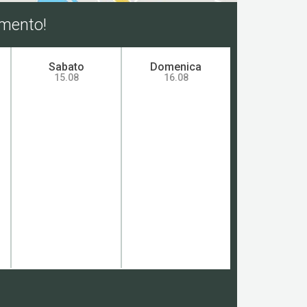
amento!
Sabato
Domenica
15.08
16.08