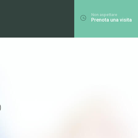
Non aspettare
Prenota una visita
o